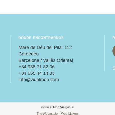
DÓNDE ENCONTRARNOS
R
Mare de Déu del Pilar 112
Cardedeu
Barcelona / Vallès Oriental
+34 938 71 32 06
S
+34 655 44 14 33
info@viuelmon.com
© Viu el Món Viatges sl
The Webmaster | Web Makers