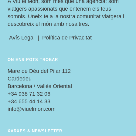
A Viu el Món, som més que una agència: som
viatgers apassionats que entenem els teus
somnis. Uneix-te a la nostra comunitat viatgera i
descobreix el món amb nosaltres.
Avís Legal
|
Política de Privacitat
ON ENS POTS TROBAR
Mare de Déu del Pilar 112
Cardedeu
Barcelona / Vallès Oriental
+34 938 71 32 06
+34 655 44 14 33
info@viuelmon.com
XARXES & NEWSLETTER