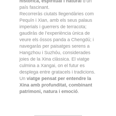
històrica, espiritual i natural
d’un
país fascinant.
Recorreràs ciutats llegendàries com
Pequín i Xian, amb els seus palaus
imperials i guerrers de terracota;
gaudiràs de l’experiència única de
veure els óssos panda a Chengdú; i
navegaràs per paisatges serens a
Hangzhou i Suzhóu, considerades
joies de la Xina clàssica. El viatge
culmina a Xangai, on el futur es
desplega entre gratacels i tradicions.
Un
viatge pensat per entendre la
Xina amb profunditat, combinant
patrimoni, natura i emoció
.