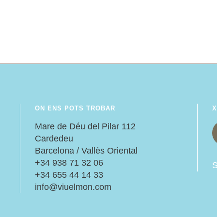
ON ENS POTS TROBAR
X
:
Mare de Déu del Pilar 112
Cardedeu
Barcelona / Vallès Oriental
+34 938 71 32 06
S
+34 655 44 14 33
info@viuelmon.com