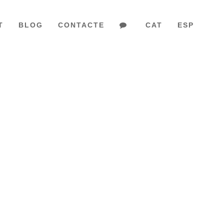
T
BLOG
CONTACTE
CAT
ESP
A I L’ÚLSTER