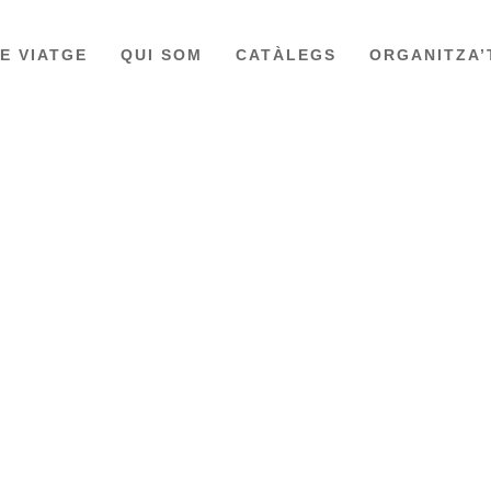
DE VIATGE
QUI SOM
CATÀLEGS
ORGANITZA’
FIORDS NORUECS I ESTOCOLM
IRLAND