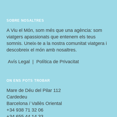
SOBRE NOSALTRES
A Viu el Món, som més que una agència: som
viatgers apassionats que entenem els teus
somnis. Uneix-te a la nostra comunitat viatgera i
descobreix el món amb nosaltres.
Avís Legal
|
Política de Privacitat
ON ENS POTS TROBAR
Mare de Déu del Pilar 112
Cardedeu
Barcelona / Vallès Oriental
+34 938 71 32 06
+34 655 44 14 33