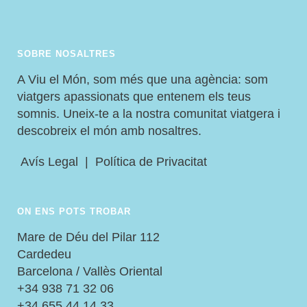
SOBRE NOSALTRES
A Viu el Món, som més que una agència: som
viatgers apassionats que entenem els teus
somnis. Uneix-te a la nostra comunitat viatgera i
descobreix el món amb nosaltres.
Avís Legal
|
Política de Privacitat
ON ENS POTS TROBAR
Mare de Déu del Pilar 112
Cardedeu
Barcelona / Vallès Oriental
+34 938 71 32 06
+34 655 44 14 33