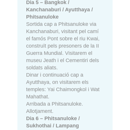
Dia 5 – Bangkok /
Kanchanaburi / Ayutthaya /
Phitsanuloke
Sortida cap a Phitsanuloke via
Kanchanaburi, visitant pel camí
el famós Pont sobre el riu Kwai,
construït pels presoners de la II
Guerra Mundial. Visitarem el
museu Jeath i el Cementiri dels
soldats aliats.
Dinar i continuació cap a
Ayutthaya, on visitarem els
temples: Yai Chaimongkol i Wat
Mahathat.
Arribada a Phitsanuloke.
Allotjament.
Dia 6 – Phitsanuloke /
Sukhothai / Lampang