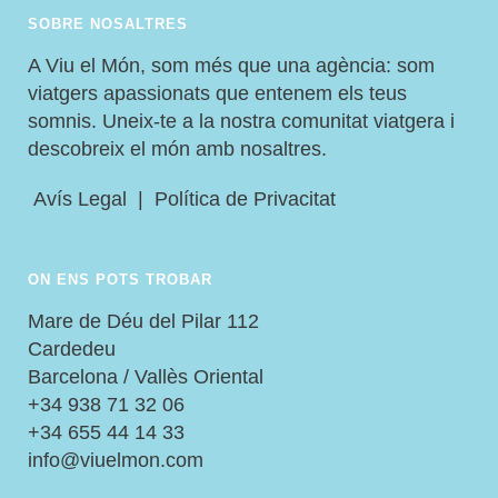
SOBRE NOSALTRES
A Viu el Món, som més que una agència: som
viatgers apassionats que entenem els teus
somnis. Uneix-te a la nostra comunitat viatgera i
descobreix el món amb nosaltres.
Avís Legal
|
Política de Privacitat
ON ENS POTS TROBAR
Mare de Déu del Pilar 112
Cardedeu
Barcelona / Vallès Oriental
+34 938 71 32 06
+34 655 44 14 33
info@viuelmon.com