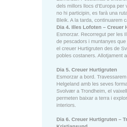
dels millors llocs d’Europa per
no hi participin, es farà una ru
Bleik. A la tarda, continuarem c
Dia 4. Illes Lofoten – Creuer 
Esmorzar. Recorregut per les I
de pescadors i muntanyes que e
el creuer Hurtigruten des de Sv
pobles costaners. Allotjament a
Dia 5. Creuer Hurtigruten
Esmorzar a bord. Travessarem e
Helgeland amb les seves formaci
Svolvær a Trondheim, el vaixell
permeten baixar a terra i explo
interiors.
Dia 6. Creuer Hurtigruten – T
Kristiansund