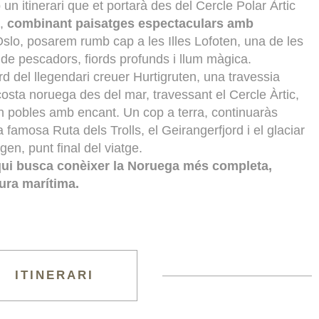
 itinerari que et portarà des del Cercle Polar Àrtic
d,
combinant paisatges espectaculars amb
Oslo, posarem rumb cap a les Illes Lofoten, una de les
 de pescadors, fiords profunds i llum màgica.
 del llegendari creuer Hurtigruten, una travessia
costa noruega des del mar, travessant el Cercle Àrtic,
 en pobles amb encant. Un cop a terra, continuaràs
 famosa Ruta dels Trolls, el Geirangerfjord i el glaciar
en, punt final del viatge.
qui busca conèixer la Noruega més completa,
ura marítima.
ITINERARI