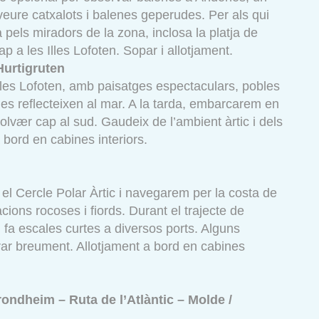
 veure catxalots i balenes geperudes. Per als qui
ta pels miradors de la zona, inclosa la platja de
ap a les Illes Lofoten. Sopar i allotjament.
Hurtigruten
lles Lofoten, amb paisatges espectaculars, pobles
s reflecteixen al mar. A la tarda, embarcarem en
olvær cap al sud. Gaudeix de l’ambient àrtic i dels
 bord en cabines interiors.
l Cercle Polar Àrtic i navegarem per la costa de
ons rocoses i fiords. Durant el trajecte de
 fa escales curtes a diversos ports. Alguns
rar breument. Allotjament a bord en cabines
rondheim – Ruta de l’Atlàntic – Molde /