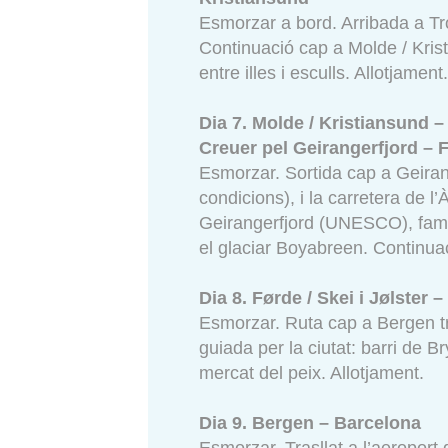
Esmorzar a bord. Arribada a Tr
Continuació cap a Molde / Krist
entre illes i esculls. Allotjament
Dia 7. Molde / Kristiansund – 
Creuer pel Geirangerfjord – F
Esmorzar. Sortida cap a Geirang
condicions), i la carretera de l
Geirangerfjord (UNESCO), famó
el glaciar Boyabreen. Continuaci
Dia 8. Førde / Skei i Jølster
Esmorzar. Ruta cap a Bergen tra
guiada per la ciutat: barri de 
mercat del peix. Allotjament.
Dia 9. Bergen – Barcelona