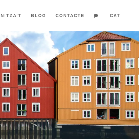
NITZA’T
BLOG
CONTACTE
CAT