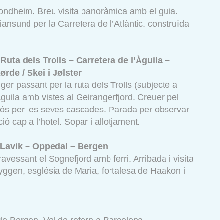
ondheim. Breu visita panoràmica amb el guia.
iansund per la Carretera de l’Atlàntic, construïda
.
Ruta dels Trolls – Carretera de l’Àguila –
ørde / Skei i Jølster
er passant per la ruta dels Trolls (subjecte a
’Àguila amb vistes al Geirangerfjord. Creuer pel
s per les seves cascades. Parada per observar
ó cap a l’hotel. Sopar i allotjament.
 – Lavik – Oppedal – Bergen
vessant el Sognefjord amb ferri. Arribada i visita
Bryggen, església de Maria, fortalesa de Haakon i