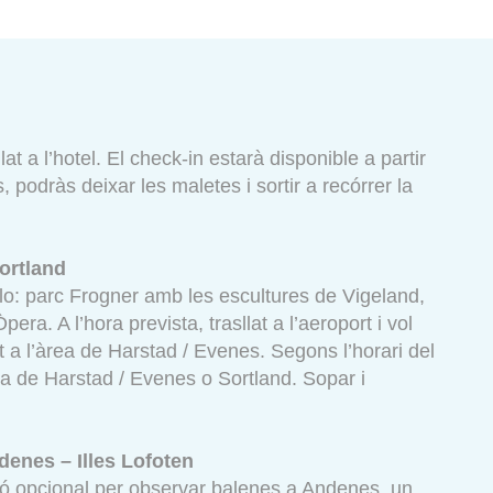
at a l’hotel. El check-in estarà disponible a partir
, podràs deixar les maletes i sortir a recórrer la
Sortland
lo: parc Frogner amb les escultures de Vigeland,
pera. A l’hora prevista, trasllat a l’aeroport i vol
t a l’àrea de Harstad / Evenes. Segons l’horari del
ona de Harstad / Evenes o Sortland. Sopar i
denes – Illes Lofoten
sió opcional per observar balenes a Andenes, un