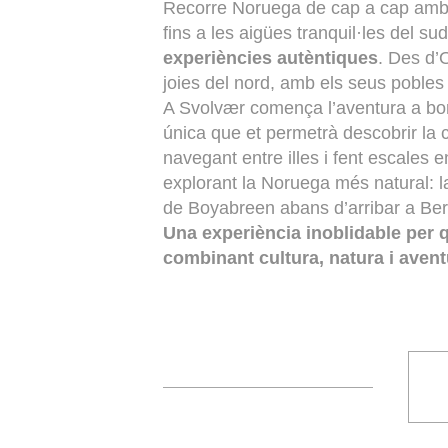
Recorre Noruega de cap a cap amb un
fins a les aigües tranquil·les del su
experiències autèntiques
. Des d’
joies del nord, amb els seus pobles
A Svolvær comença l’aventura a bord
única que et permetrà descobrir la 
navegant entre illes i fent escales
explorant la Noruega més natural: la
de Boyabreen abans d’arribar a Berg
Una experiència inoblidable per 
combinant cultura, natura i avent