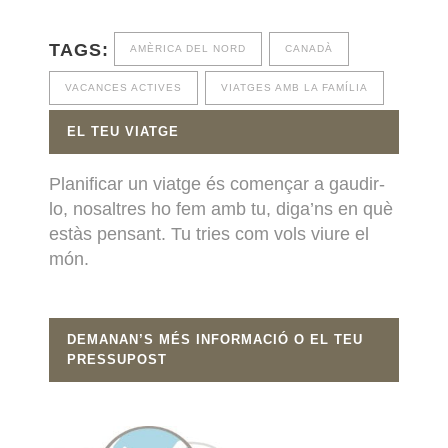
TAGS:
AMÈRICA DEL NORD
CANADÀ
VACANCES ACTIVES
VIATGES AMB LA FAMÍLIA
EL TEU VIATGE
Planificar un viatge és començar a gaudir-
lo, nosaltres ho fem amb tu, diga’ns en què
estàs pensant. Tu tries com vols viure el
món.
DEMANAN’S MÉS INFORMACIÓ O EL TEU
PRESSUPOST