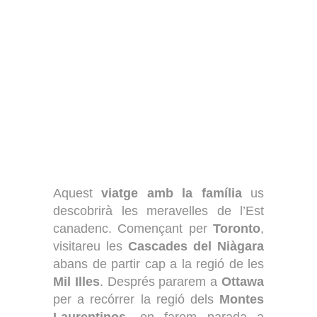
Aquest
viatge amb la família
us
descobrirà les meravelles de l’Est
canadenc. Començant per
Toronto
,
visitareu les
Cascades del Niàgara
abans de partir cap a la regió de les
Mil Illes
. Després pararem a
Ottawa
per a recórrer la regió dels
Montes
Laurentinos
, on farem parada a