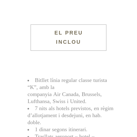
EL PREU
INCLOU
Bitllet línia regular classe turista
“K”, amb la
companyia Air Canada, Brussels,
Lufthansa, Swiss i United.
7 nits als hotels previstos, en règim
d’allotjament i desdejuni, en hab.
doble.
1 dinar segons itinerari.
Trasllats aeroport – hotel –