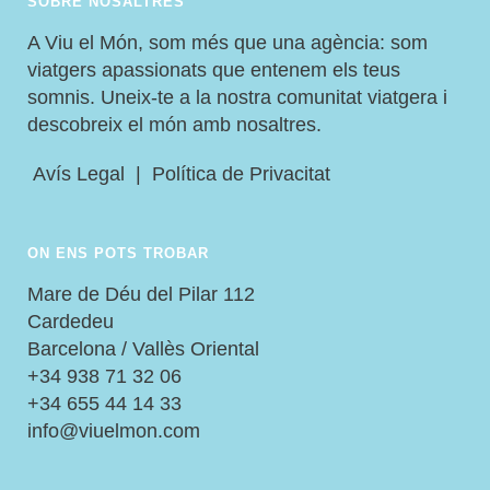
SOBRE NOSALTRES
A Viu el Món, som més que una agència: som
viatgers apassionats que entenem els teus
somnis. Uneix-te a la nostra comunitat viatgera i
descobreix el món amb nosaltres.
Avís Legal
|
Política de Privacitat
ON ENS POTS TROBAR
Mare de Déu del Pilar 112
Cardedeu
Barcelona / Vallès Oriental
+34 938 71 32 06
+34 655 44 14 33
info@viuelmon.com