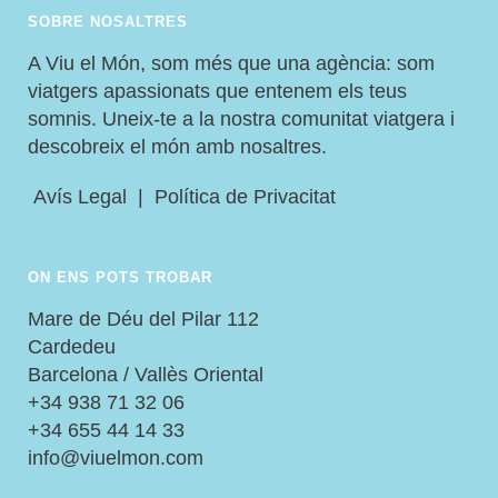
SOBRE NOSALTRES
A Viu el Món, som més que una agència: som
viatgers apassionats que entenem els teus
somnis. Uneix-te a la nostra comunitat viatgera i
descobreix el món amb nosaltres.
Avís Legal
|
Política de Privacitat
ON ENS POTS TROBAR
Mare de Déu del Pilar 112
Cardedeu
Barcelona / Vallès Oriental
+34 938 71 32 06
+34 655 44 14 33
info@viuelmon.com