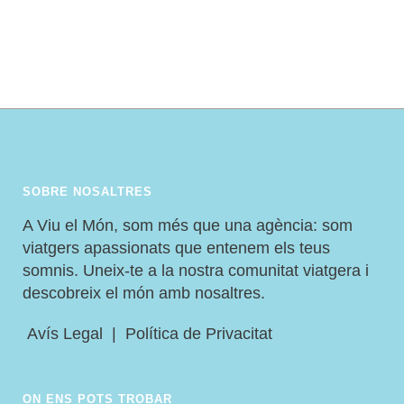
NOMÉS POTS DESCOBRIR
VIATJANT
SOBRE NOSALTRES
A Viu el Món, som més que una agència: som
viatgers apassionats que entenem els teus
somnis. Uneix-te a la nostra comunitat viatgera i
descobreix el món amb nosaltres.
Avís Legal
|
Política de Privacitat
ON ENS POTS TROBAR