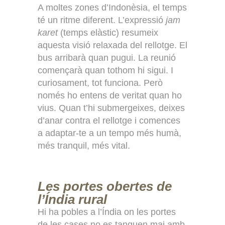
A moltes zones d’Indonèsia, el temps
té un ritme diferent. L’expressió
jam
karet
(temps elàstic) resumeix
aquesta visió relaxada del rellotge. El
bus arribarà quan pugui. La reunió
començarà quan tothom hi sigui. I
curiosament, tot funciona. Però
només ho entens de veritat quan ho
vius. Quan t’hi submergeixes, deixes
d’anar contra el rellotge i comences
a adaptar-te a un tempo més humà,
més tranquil, més vital.
Les portes obertes de
l’Índia rural
Hi ha pobles a l’Índia on les portes
de les cases no es tanquen mai amb