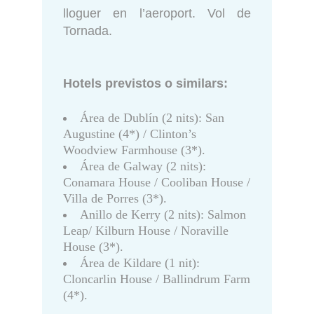
lloguer en l’aeroport. Vol de
Tornada.
Hotels previstos o similars:
Área de Dublín (2 nits): San
Augustine (4*) / Clinton’s
Woodview Farmhouse (3*).
Área de Galway (2 nits):
Conamara House / Cooliban House /
Villa de Porres (3*).
Anillo de Kerry (2 nits): Salmon
Leap/ Kilburn House / Noraville
House (3*).
Área de Kildare (1 nit):
Cloncarlin House / Ballindrum Farm
(4*).