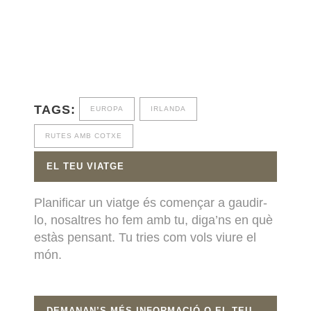
TAGS:
EUROPA
IRLANDA
RUTES AMB COTXE
EL TEU VIATGE
Planificar un viatge és començar a gaudir-
lo, nosaltres ho fem amb tu, diga’ns en què
estàs pensant. Tu tries com vols viure el
món.
DEMANAN’S MÉS INFORMACIÓ O EL TEU