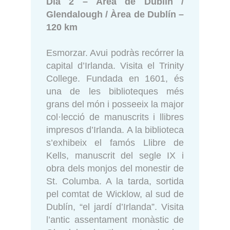
Dia 2 – Àrea de Dublín /
Glendalough / Àrea de Dublín –
120 km
Esmorzar. Avui podràs recórrer la
capital d’Irlanda. Visita el Trinity
College. Fundada en 1601, és
una de les biblioteques més
grans del món i posseeix la major
col·lecció de manuscrits i llibres
impresos d’Irlanda. A la biblioteca
s’exhibeix el famós Llibre de
Kells, manuscrit del segle IX i
obra dels monjos del monestir de
St. Columba. A la tarda, sortida
pel comtat de Wicklow, al sud de
Dublín, “el jardí d’Irlanda”. Visita
l’antic assentament monàstic de