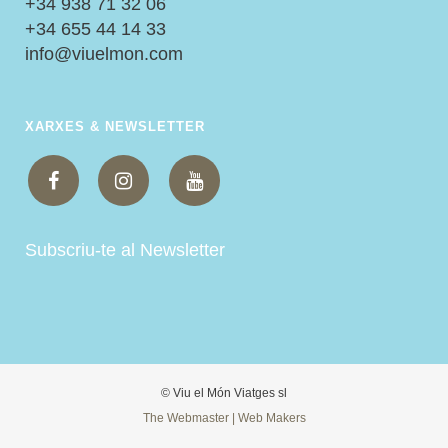
+34 938 71 32 06
+34 655 44 14 33
info@viuelmon.com
XARXES & NEWSLETTER
Subscriu-te al Newsletter
© Viu el Món Viatges sl
The Webmaster | Web Makers