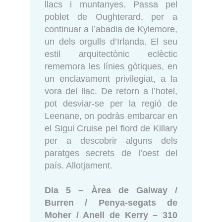
llacs i muntanyes. Passa pel
poblet de Oughterard, per a
continuar a l’abadia de Kylemore,
un dels orgulls d’Irlanda. El seu
estil arquitectònic eclèctic
rememora les línies gòtiques, en
un enclavament privilegiat, a la
vora del llac. De retorn a l’hotel,
pot desviar-se per la regió de
Leenane, on podràs embarcar en
el Sigui Cruise pel fiord de Killary
per a descobrir alguns dels
paratges secrets de l’oest del
país. Allotjament.
Dia 5 – Àrea de Galway /
Burren / Penya-segats de
Moher / Anell de Kerry – 310