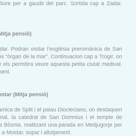
lliure per a gaudir del parc. Sortida cap a Zadar.
(Mitja pensió)
dar. Podran visitar l’església preromànica de San
ós “òrgan de la mar”. Continuacion cap a Trogir, on
 els permitira veure aquesta petita ciutat medival.
ment.
ostar (Mitja pensió)
àmica de Split i el palau Diocleciano, on destaquen
rial, la catedral de San Domnius i el temple de
p a Bòsnia, realitzant una parada en Medjugorje per
a a Mostar, sopar i allotjament.