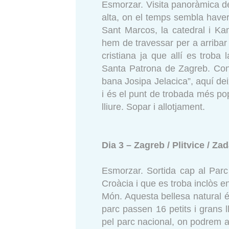
Esmorzar. Visita panoràmica de 
alta, on el temps sembla haver
Sant Marcos, la catedral i Ka
hem de travessar per a arribar a
cristiana ja que allí es trob
Santa Patrona de Zagreb. Cone
bana Josipa Jelacica”, aquí de
i és el punt de trobada més popu
lliure. Sopar i allotjament.
Dia 3 – Zagreb / Plitvice / Za
Esmorzar. Sortida cap al Parc 
Croàcia i que es troba inclòs 
Món. Aquesta bellesa natural 
parc passen 16 petits i grans
pel parc nacional, on podrem apr