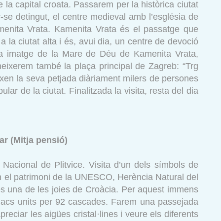
la capital croata. Passarem per la històrica ciutat
-se detingut, el centre medieval amb l’església de
menita Vrata. Kamenita Vrata és el passatge que
 la ciutat alta i és, avui dia, un centre de devoció
a la imatge de la Mare de Déu de Kamenita Vrata,
ixerem també la plaça principal de Zagreb: “Trg
ixen la seva petjada diàriament milers de persones
lar de la ciutat. Finalitzada la visita, resta del dia
dar (Mitja pensió)
Nacional de Plitvice. Visita d’un dels símbols de
en el patrimoni de la UNESCO, Herència Natural del
és una de les joies de Croàcia. Per aquest immens
 llacs units per 92 cascades. Farem una passejada
eciar les aigües cristal·lines i veure els diferents