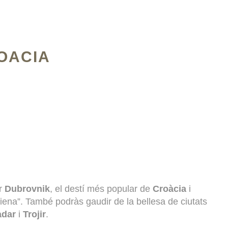
OACIA
er
Dubrovnik
, el destí més popular de
Croàcia
i
iena”. També podràs gaudir de la bellesa de ciutats
adar
i
Trojir
.