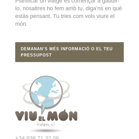
Planificar un viatge és començar a gaudir-
lo, nosaltres ho fem amb tu, diga’ns en què
estàs pensant. Tu tries com vols viure el
món.
DEMANAN’S MÉS INFORMACIÓ O EL TEU
PRESSUPOST
+34 938 71 32 06