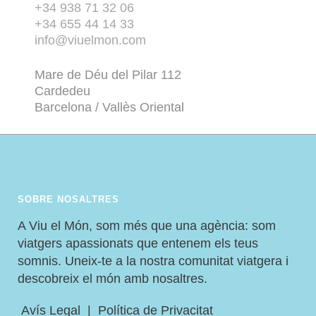
+34 938 71 32 06
+34 655 44 14 33
info@viuelmon.com
Mare de Déu del Pilar 112
Cardedeu
Barcelona / Vallès Oriental
SOBRE NOSALTRES
A Viu el Món, som més que una agència: som
viatgers apassionats que entenem els teus
somnis. Uneix-te a la nostra comunitat viatgera i
descobreix el món amb nosaltres.
Avís Legal
|
Política de Privacitat