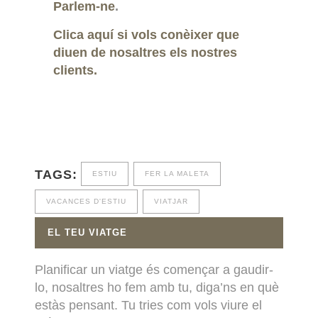
Parlem-ne
.
Clica aquí si vols conèixer que
diuen de nosaltres els nostres
clients.
TAGS:
ESTIU
FER LA MALETA
VACANCES D'ESTIU
VIATJAR
EL TEU VIATGE
Planificar un viatge és començar a gaudir-
lo, nosaltres ho fem amb tu, diga’ns en què
estàs pensant. Tu tries com vols viure el