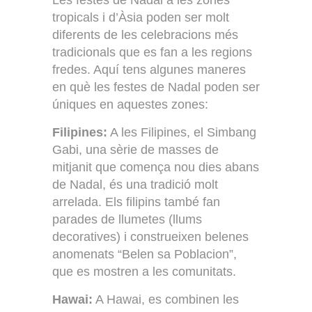
Les festes de Nadal a les zones
tropicals i d’Àsia poden ser molt
diferents de les celebracions més
tradicionals que es fan a les regions
fredes. Aquí tens algunes maneres
en què les festes de Nadal poden ser
úniques en aquestes zones:
Filipines:
A les Filipines, el Simbang
Gabi, una sèrie de masses de
mitjanit que comença nou dies abans
de Nadal, és una tradició molt
arrelada. Els filipins també fan
parades de llumetes (llums
decoratives) i construeixen belenes
anomenats “Belen sa Poblacion”,
que es mostren a les comunitats.
Hawai:
A Hawai, es combinen les