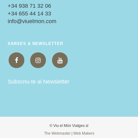
+34 938 71 32 06
+34 655 44 14 33
info@viuelmon.com
XARXES & NEWSLETTER
Subscriu-te al Newsletter
© Viu el Món Viatges sl
The Webmaster | Web Makers