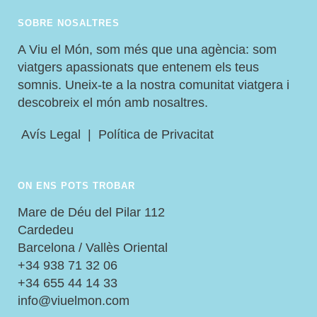
SOBRE NOSALTRES
A Viu el Món, som més que una agència: som
viatgers apassionats que entenem els teus
somnis. Uneix-te a la nostra comunitat viatgera i
descobreix el món amb nosaltres.
Avís Legal
|
Política de Privacitat
ON ENS POTS TROBAR
Mare de Déu del Pilar 112
Cardedeu
Barcelona / Vallès Oriental
+34 938 71 32 06
+34 655 44 14 33
info@viuelmon.com