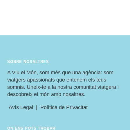
GAUDIR AL SETEMBRE I ESTAN
BEN A PROP
SOBRE NOSALTRES
A Viu el Món, som més que una agència: som
viatgers apassionats que entenem els teus
somnis. Uneix-te a la nostra comunitat viatgera i
descobreix el món amb nosaltres.
Avís Legal
|
Política de Privacitat
ON ENS POTS TROBAR