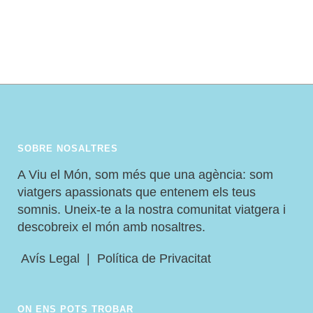
SETMANA SANTA. RELIGIÓS,
EXÒTIC O D’AVENTURA
SOBRE NOSALTRES
A Viu el Món, som més que una agència: som
viatgers apassionats que entenem els teus
somnis. Uneix-te a la nostra comunitat viatgera i
descobreix el món amb nosaltres.
Avís Legal
|
Política de Privacitat
ON ENS POTS TROBAR