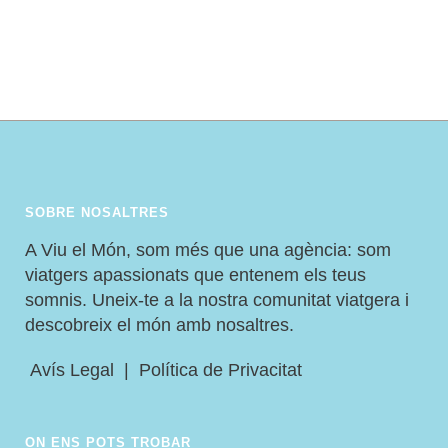
CONÈIXER A L’AGOST: MÈXIC,
EDIMBURG I TANZÀNIA
SOBRE NOSALTRES
A Viu el Món, som més que una agència: som
viatgers apassionats que entenem els teus
somnis. Uneix-te a la nostra comunitat viatgera i
descobreix el món amb nosaltres.
Avís Legal
|
Política de Privacitat
ON ENS POTS TROBAR