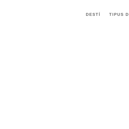
DESTÍ
TIPUS 
AUTO-RUTA SANTIAGO DE XILE I
DESERT D’ATACAMA