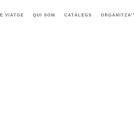
DE VIATGE
QUI SOM
CATÀLEGS
ORGANITZA’
DESCOBRINT BRASIL
CARIB