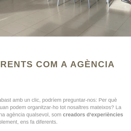
ERENTS COM A AGÈNCIA
abast amb un clic, podríem preguntar-nos: Per què
quan podem organitzar-ho tot nosaltres mateixos? La
una agència qualsevol, som
creadors d’experiències
plement, ens fa diferents.