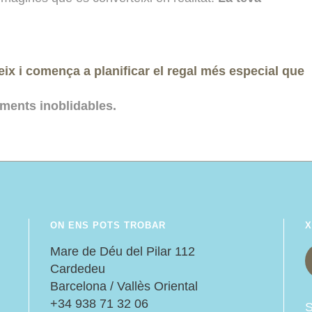
ix i comença a planificar el regal més especial que
ments inoblidables.
ON ENS POTS TROBAR
X
:
Mare de Déu del Pilar 112
Cardedeu
Barcelona / Vallès Oriental
+34 938 71 32 06
S