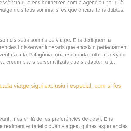
 l’essència que ens defineixen com a agència i per què
el viatge dels teus somnis, si és que encara tens dubtes.
 són els seus somnis de viatge. Ens dediquem a
erències i dissenyar itineraris que encaixin perfectament
ventura a la Patagònia, una escapada cultural a Kyoto
ca, creem plans personalitzats que s’adapten a tu.
cada viatge sigui exclusiu i especial, com si fos
ant, més enllà de les preferències de destí. Ens
 realment et fa feliç quan viatges, quines experiències