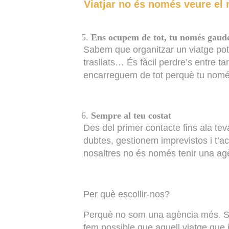
Viatjar no és només veure el m
Ens ocupem de tot, tu només gaud
Sabem que organitzar un viatge pot s
trasllats… És fàcil perdre’s entre t
encarreguem de tot perquè tu nomé
Sempre al teu costat
Des del primer contacte fins ala te
dubtes, gestionem imprevistos i t’
nosaltres no és només tenir una agè
Per què escollir-nos?
Perquè no som una agència més. Som
fem possible que aquell viatge que 