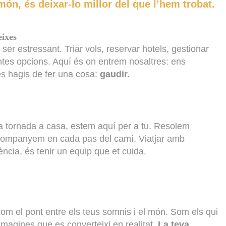
ón, és deixar-lo millor del que l’hem trobat.
eixes
er estressant. Triar vols, reservar hotels, gestionar
antes opcions. Aquí és on entrem nosaltres: ens
s hagis de fer una cosa:
gaudir.
va tornada a casa, estem aquí per a tu. Resolem
acompanyem en cada pas del camí. Viatjar amb
ncia, és tenir un equip que et cuida.
 el pont entre els teus somnis i el món. Som els qui
imagines que es converteixi en realitat.
La teva