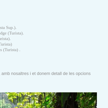
sta Sup.).
dge (Turista).
rista).
urista)
 (Turista) .
ta amb nosaltres i et donem detall de les opcions