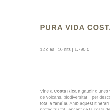
PURA VIDA COST
12 dies i 10 nits | 1.790 €
Vine a
Costa Rica
a gaudir d’unes
de volcans, biodiversitat i, per des
tota la
família
. Amb aquest itinerar
protegits i tot l’encant de la costa d