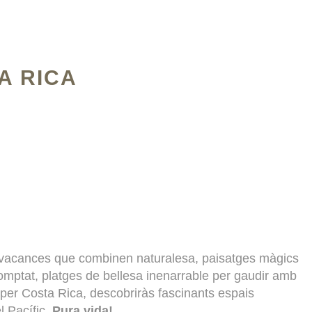
A RICA
 vacances que combinen naturalesa, paisatges màgics
comptat, platges de bellesa inenarrable per gaudir amb
i per Costa Rica, descobriràs fascinants espais
el Pacífic.
Pura vida!