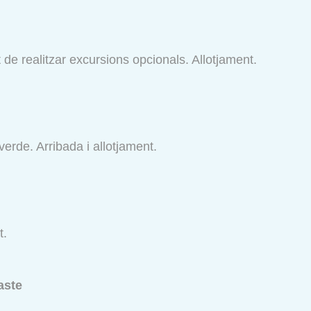
at de realitzar excursions opcionals. Allotjament.
erde. Arribada i allotjament.
t.
aste