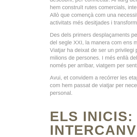
hem construït rutes comercials, inter
Allò que començà com una necessitat
activitats més desitjades i transfo
Des dels primers desplaçaments per 
del segle XXI, la manera com ens 
Viatjar ha deixat de ser un privilegi
milions de persones. I més enllà del
només per arribar, viatgem per senti
Avui, et convidem a recórrer les etap
com hem passat de viatjar per neces
personal.
ELS INICIS
INTERCANV