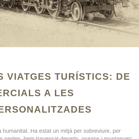
S VIATGES TURÍSTICS: DE
RCIALS A LES
PERSONALITZADES
la humanitat. Ha estat un mitjà per sobreviure, per
dels segles, hem travessat deserts, oceans i muntanyes;