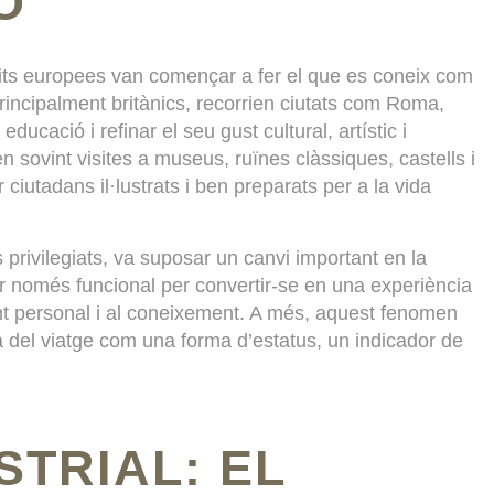
Ó
 elits europees van començar a fer el que es coneix com
principalment britànics, recorrien ciutats com Roma,
ducació i refinar el seu gust cultural, artístic i
n sovint visites a museus, ruïnes clàssiques, castells i
r ciutadans il·lustrats i ben preparats per a la vida
 privilegiats, va suposar un canvi important en la
r només funcional per convertir-se en una experiència
nt personal i al coneixement. A més, aquest fenomen
ea del viatge com una forma d’estatus, un indicador de
STRIAL: EL