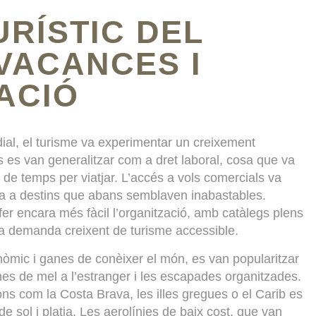
URÍSTIC DEL
 VACANCES I
ACIÓ
al, el turisme va experimentar un creixement
es van generalitzar com a dret laboral, cosa que va
 de temps per viatjar. L’accés a vols comercials va
orta a destins que abans semblaven inabastables.
fer encara més fàcil l’organització, amb catàlegs plens
la demanda creixent de turisme accessible.
òmic i ganes de conèixer el món, es van popularitzar
lunes de mel a l’estranger i les escapades organitzades.
ions com la Costa Brava, les illes gregues o el Carib es
e sol i platja. Les aerolínies de baix cost, que van