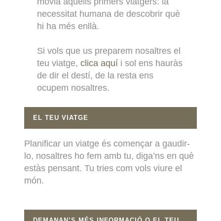
movia aquells primers viatgers: la
necessitat humana de descobrir què
hi ha més enllà.
Si vols que us preparem nosaltres el
teu viatge,
clica aquí
i sol ens hauràs
de dir el destí, de la resta ens
ocupem nosaltres.
EL TEU VIATGE
Planificar un viatge és començar a gaudir-
lo, nosaltres ho fem amb tu, diga’ns en què
estàs pensant. Tu tries com vols viure el
món.
DEMANAN’S MÉS INFORMACIÓ O EL TEU