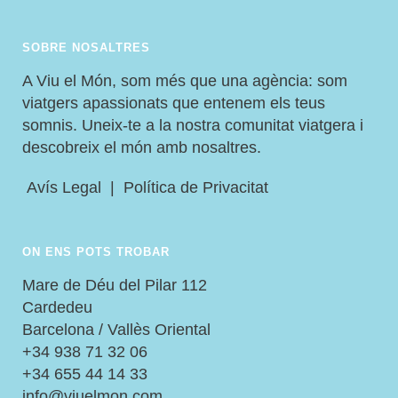
SOBRE NOSALTRES
A Viu el Món, som més que una agència: som
viatgers apassionats que entenem els teus
somnis. Uneix-te a la nostra comunitat viatgera i
descobreix el món amb nosaltres.
Avís Legal
|
Política de Privacitat
ON ENS POTS TROBAR
Mare de Déu del Pilar 112
Cardedeu
Barcelona / Vallès Oriental
+34 938 71 32 06
+34 655 44 14 33
info@viuelmon.com