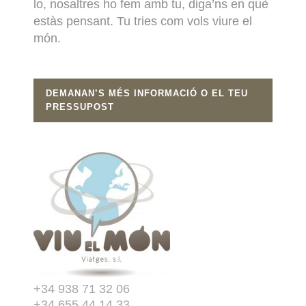
lo, nosaltres ho fem amb tu, diga’ns en què
estàs pensant. Tu tries com vols viure el
món.
DEMANAN’S MÉS INFORMACIÓ O EL TEU
PRESSUPOST
+34 938 71 32 06
+34 655 44 14 33