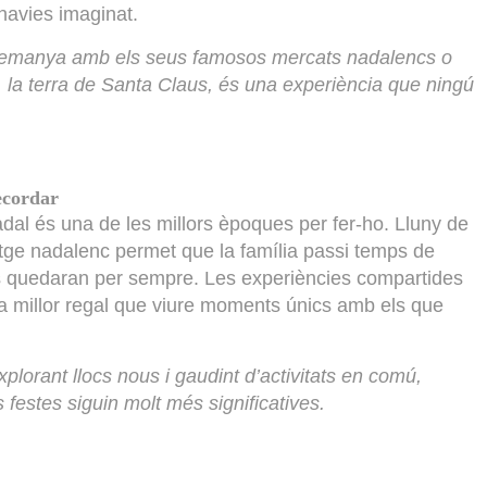
avies imaginat.
Alemanya amb els seus famosos mercats nadalencs o
 la terra de Santa Claus, és una experiència que ningú
ecordar
adal és una de les millors èpoques per fer-ho. Lluny de
iatge nadalenc permet que la família passi temps de
 es quedaran per sempre. Les experiències compartides
 ha millor regal que viure moments únics amb els que
xplorant llocs nous i gaudint d’activitats en comú,
es festes siguin molt més significatives.