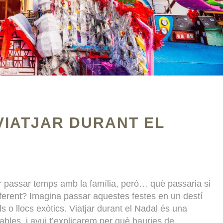
 VIATJAR DURANT EL
 passar temps amb la família, però… què passaria si
ferent? Imagina passar aquestes festes en un destí
s o llocs exòtics. Viatjar durant el Nadal és una
dables, i avui t’explicarem per què hauries de