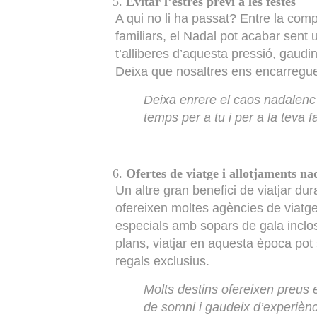
Evitar l’estrès previ a les festes
A qui no li ha passat? Entre la comp
familiars, el Nadal pot acabar sent 
t’alliberes d’aquesta pressió, gaudin
Deixa que nosaltres ens encarregue
Deixa enrere el caos nadalenc
temps per a tu i per a la teva f
Ofertes de viatge i allotjaments na
Un altre gran benefici de viatjar du
ofereixen moltes agències de viatges
especials amb sopars de gala inclos
plans, viatjar en aquesta època pot 
regals exclusius.
Molts destins ofereixen preus e
de somni i gaudeix d’experiènc