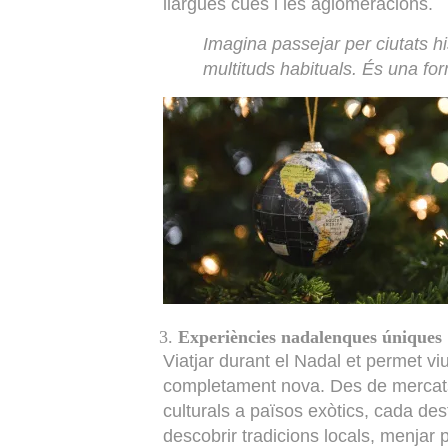
llargues cues i les aglomeracions.
Imagina passejar per ciutats 
multituds habituals. És una for
Experiències nadalenques úniques
Viatjar durant el Nadal et permet 
completament nova. Des de mercats
culturals a països exòtics, cada de
descobrir tradicions locals, menjar pl