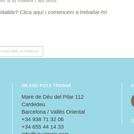
fer a tu mateix i als teus.
lidable?
Clica aquí i comencem a treballar-hi!
ATJAR AMB LA FAMÍLIA
ON ENS POTS TROBAR
X
:
Mare de Déu del Pilar 112
Cardedeu
Barcelona / Vallès Oriental
+34 938 71 32 06
S
+34 655 44 14 33