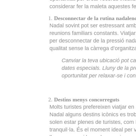
considerar fer la maleta aquestes fe
Desconnectar de la rutina nadalen
Nadal sovint pot ser estressant amb 
reunions familiars constants. Viatjar
per desconnectar de la pressió nada
qualitat sense la càrrega d’organitza
Canviar la teva ubicació pot 
dates especials. Lluny de la p
oportunitat per relaxar-se i c
Destins menys concorreguts
Molts turistes prefereixen viatjar en
Nadal alguns destins icònics es trob
solen estar plenes de turistes, co
tranquil·la. És el moment ideal pe