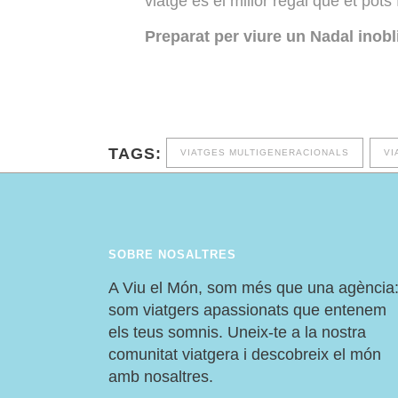
viatge és el millor regal que et pots 
Preparat per viure un Nadal inob
TAGS:
VIATGES MULTIGENERACIONALS
VI
SOBRE NOSALTRES
A Viu el Món, som més que una agència
som viatgers apassionats que entenem
els teus somnis. Uneix-te a la nostra
comunitat viatgera i descobreix el món
amb nosaltres.