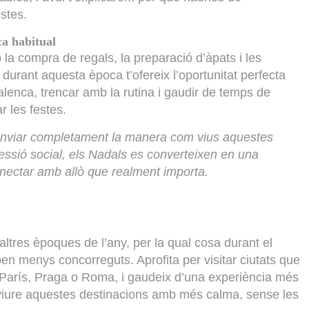
stes.
ca habitual
la compra de regals, la preparació d’àpats i les
 durant aquesta època t’ofereix l’oportunitat perfecta
lenca, trencar amb la rutina i gaudir de temps de
r les festes.
canviar completament la manera com vius aquestes
ressió social, els Nadals es converteixen en una
onnectar amb allò que realment importa.
 altres èpoques de l’any, per la qual cosa durant el
en menys concorreguts. Aprofita per visitar ciutats que
m París, Praga o Roma, i gaudeix d’una experiència més
r viure aquestes destinacions amb més calma, sense les