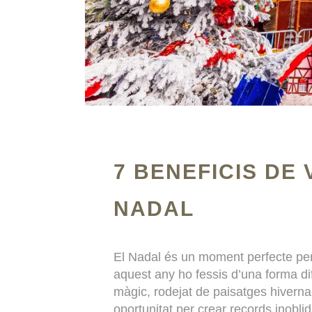
7 BENEFICIS DE
NADAL
El Nadal és un moment perfecte per
aquest any ho fessis d’una forma di
màgic, rodejat de paisatges hivernal
oportunitat per crear records inobli